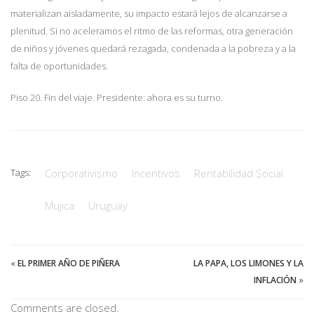
materializan aisladamente, su impacto estará lejos de alcanzarse a
plenitud. Si no aceleramos el ritmo de las reformas, otra generación
de niños y jóvenes quedará rezagada, condenada a la pobreza y a la
falta de oportunidades.
Piso 20. Fin del viaje. Presidente: ahora es su turno.
Tags:
Corporativismo
Incentivos
Rentabilidad Social
Mujica
Uruguay
«
EL PRIMER AÑO DE PIÑERA
LA PAPA, LOS LIMONES Y LA
INFLACIÓN
»
Comments are closed.