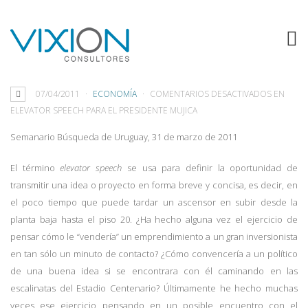
ELEVATOR SPEECH PARA EL PRESIDENTE
MUJICA
07/04/2011
ECONOMÍA
COMENTARIOS DESACTIVADOS
EN
ELEVATOR SPEECH PARA EL PRESIDENTE MUJICA
Semanario Búsqueda de Uruguay, 31 de marzo de 2011
El término
elevator speech
se usa para definir la oportunidad de
transmitir una idea o proyecto en forma breve y concisa, es decir, en
el poco tiempo que puede tardar un ascensor en subir desde la
planta baja hasta el piso 20. ¿Ha hecho alguna vez el ejercicio de
pensar cómo le “vendería” un emprendimiento a un gran inversionista
en tan sólo un minuto de contacto? ¿Cómo convencería a un político
de una buena idea si se encontrara con él caminando en las
escalinatas del Estadio Centenario? Últimamente he hecho muchas
veces ese ejercicio pensando en un posible encuentro con el