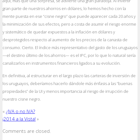
aquí, más que una sorpresa, se advierte una gran paradoja. Al invertir
gran parte de nuestros ahorros en dólares, lo hemos hecho con la
mente puesta en ese “cisne negro” que puede aparecer cada 20 años y
la minimización de sus efectos, pero a costa de asumir el riesgo enorme
y sistemático de quedar expuestos a la inflación en dólares y
desprotegidos respecto al aumento de los precios de la canasta de
consumo. Cierto. El índice más representativo del gasto de los uruguayos
—el destino último de los ahorros— es el IPC, por lo que lo natural sería
canalizarlos en instrumentos financieros ligados a su evolución.
En definitiva, al estructurar en el largo plazo las carteras de inversión de
los uruguayos, deberíamos hacerlo dándole más énfasis a las “buenas
propiedades” de la UI y menos importancia al riesgo de irrupción de
nuestro cisne negro.
«
¿IVA o no IVA?
¡2014 a la Vista!
»
Comments are closed.