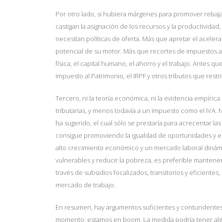
Por otro lado, si hubiera márgenes para promover rebaj
castigan la asignación de los recursos y la productivida
necesitan políticas de oferta. Más que apretar el acele
potencial de su motor. Más que recortes de impuestos al
física, el capital humano, el ahorro y el trabajo. Antes qu
impuesto al Patrimonio, el IRPF y otros tributos que rest
Tercero, ni la teoría económica, ni la evidencia empírica l
tributarias, y menos todavía a un impuesto como el IVA
ha sugerido, el cual sólo se prestaría para acrecentar l
consigue promoviendo la igualdad de oportunidades y eso
alto crecimiento económico y un mercado laboral dinámi
vulnerables y reducir la pobreza, es preferible mantener 
través de subsidios focalizados, transitorios y eficiente
mercado de trabajo.
En resumen, hay argumentos suficientes y contundentes 
momento: estamos en boom. La medida podría tener algú