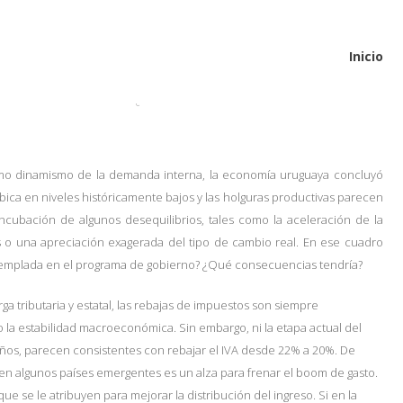
Inicio
ARIOS DESACTIVADOS
EN ¿IVA O NO IVA?
ísimo dinamismo de la demanda interna, la economía uruguaya concluyó
ica en niveles históricamente bajos y las holguras productivas parecen
ncubación de algunos desequilibrios, tales como la aceleración de la
as o una apreciación exagerada del tipo de cambio real. En ese cuadro
ntemplada en el programa de gobierno? ¿Qué consecuencias tendría?
 tributaria y estatal, las rebajas de impuestos son siempre
 la estabilidad macroeconómica. Sin embargo, ni la etapa actual del
años, parecen consistentes con rebajar el IVA desde 22% a 20%. De
en algunos países emergentes es un alza para frenar el boom de gasto.
e se le atribuyen para mejorar la distribución del ingreso. Si en la