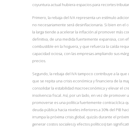
coyuntura actual hubiera espacios para recortes tributar
Primero, la rebaja del IVA representa un estímulo adicio
no necesariamente será desinflacionaria. Si bien en el c
la larga tiende a acelerar la inflación al promover más 
definitiva, de una medida fuertemente expansiva, con ef
combustible en la hoguera, y que refuerza la caída requer
capacidad ociosa, con las empresas ampliando sus márgene
precios.
Segundo, la rebaja del IVA tampoco contribuye a la que d
que se repita una crisis económica y financiera de la ma
consolidar la estabilidad macroeconómica y elevar el cre
insolvencia fiscal. Así, por un lado, en vez de promover 
promoverse es una política fuertemente contracíclica qu
deuda pública hacia niveles inferiores a 30% del PIB ha
irrumpa la próxima crisis global, quizás durante el próx
generar costos sociales (y efectos políticos) tan signific