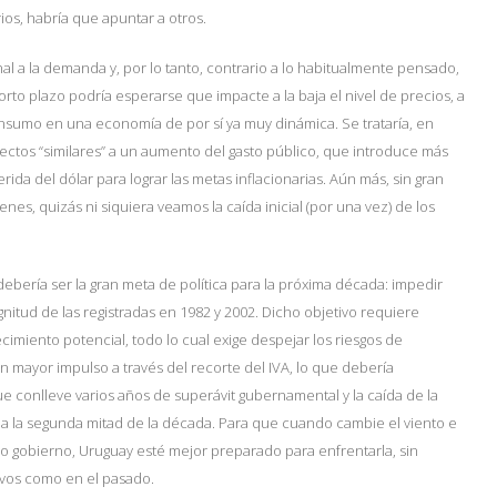
ios, habría que apuntar a otros.
nal a la demanda y, por lo tanto, contrario a lo habitualmente pensado,
orto plazo podría esperarse que impacte a la baja el nivel de precios, a
consumo en una economía de por sí ya muy dinámica. Se trataría, en
ectos “similares” a un aumento del gasto público, que introduce más
ida del dólar para lograr las metas inflacionarias. Aún más, sin gran
s, quizás ni siquiera veamos la caída inicial (por una vez) de los
ebería ser la gran meta de política para la próxima década: impedir
gnitud de las registradas en 1982 y 2002. Dicho objetivo requiere
cimiento potencial, todo lo cual exige despejar los riesgos de
un mayor impulso a través del recorte del IVA, lo que debería
e conlleve varios años de superávit gubernamental y la caída de la
cia la segunda mitad de la década. Para que cuando cambie el viento e
imo gobierno, Uruguay esté mejor preparado para enfrentarla, sin
ativos como en el pasado.