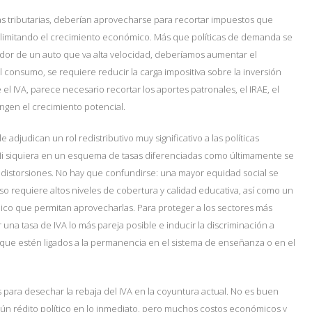
as tributarias, deberían aprovecharse para recortar impuestos que
d, limitando el crecimiento económico. Más que políticas de demanda se
rador de un auto que va alta velocidad, deberíamos aumentar el
 consumo, se requiere reducir la carga impositiva sobre la inversión
e el IVA, parece necesario recortar los aportes patronales, el IRAE, el
ringen el crecimiento potencial.
e adjudican un rol redistributivo muy significativo a las políticas
. Ni siquiera en un esquema de tasas diferenciadas como últimamente se
as distorsiones. No hay que confundirse: una mayor equidad social se
 requiere altos niveles de cobertura y calidad educativa, así como un
co que permitan aprovecharlas. Para proteger a los sectores más
una tasa de IVA lo más pareja posible e inducir la discriminación a
s, que estén ligados a la permanencia en el sistema de enseñanza o en el
para desechar la rebaja del IVA en la coyuntura actual. No es buen
n rédito político en lo inmediato, pero muchos costos económicos y