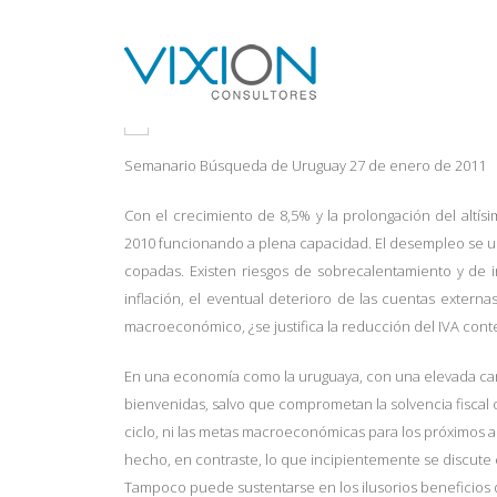
¿IVA O NO IVA?
15/03/2011
COYUNTURA ECONÓMICA
COMENT
Semanario Búsqueda de Uruguay
27 de enero de 2011
Con el crecimiento de 8,5% y la prolongación del alt
2010 funcionando a plena capacidad. El desempleo se ub
copadas. Existen riesgos de sobrecalentamiento y de i
inflación, el eventual deterioro de las cuentas extern
macroeconómico, ¿se justifica la reducción del IVA co
En una economía como la uruguaya, con una elevada carga
bienvenidas, salvo que comprometan la solvencia fiscal o
ciclo, ni las metas macroeconómicas para los próximos 
hecho, en contraste, lo que incipientemente se discute 
Tampoco puede sustentarse en los ilusorios beneficios qu