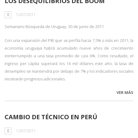
LOS DESEQUILIBRIOS DEL BOOM
12/07/2011
Semanario Búsqueda de Uruguay, 30 de junio de 2011
Con una expansión del PIB que se perfila hacia 7,5% o más en 2011, la
economía uruguaya habrá acumulado nueve años de crecimiento
ininterrumpido a una tasa promedio de casi 6%. Como resultado, el
ingreso per cápita superará los 14 mil dólares este año, la tasa de
desempleo se mantendrá por debajo de 7% y los indicadores sociales
mostrarán progresos adicionales.
VER MÁS
CAMBIO DE TÉCNICO EN PERÚ
12/07/2011